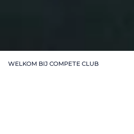
WELKOM BIJ COMPETE CLUB
TRAINEN
OP JOUW
NIVEAU
Welkom bij
CompeteClub!
Bij ons kun je terecht
voor
CrossFit
,
HYROX
,
Personal training
,
Circuittraining
,
Masters (55+)
,
Bedrijfssport
en
Padel
. Ben je op zoek naar een uitdagende