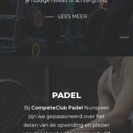
je huidige niveau of achtergrond.
LEES MEER
PADEL
Bij
CompeteClub Padel
Nunspeet
zijn we gepassioneerd over het
delen van de opwinding en plezier