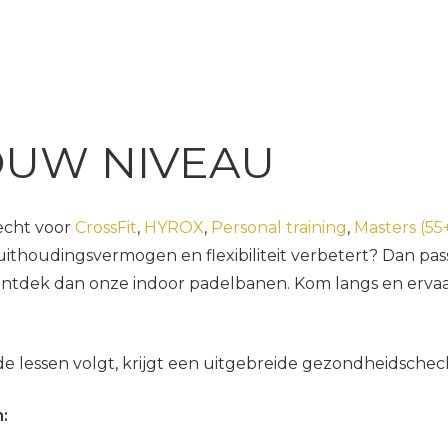
OUW NIVEAU
recht voor
CrossFit
,
HYROX
,
Personal training
,
Masters (55
uithoudingsvermogen en flexibiliteit verbetert? Dan pas
ntdek dan onze indoor padelbanen. Kom langs en ervaar
e lessen volgt, krijgt een uitgebreide gezondheidscheck
: