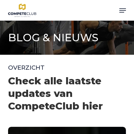
Skip
Men
to
Close
main
Menu
content
BLOG & NIEUWS
OVERZICHT
Check alle laatste
updates van
CompeteClub hier