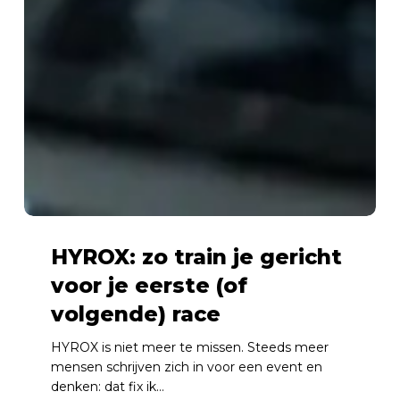
HYROX: zo train je gericht
voor je eerste (of
volgende) race
HYROX is niet meer te missen. Steeds meer
mensen schrijven zich in voor een event en
denken: dat fix ik…