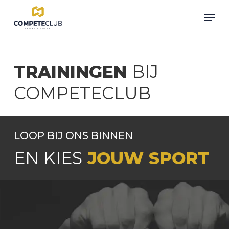
Skip
Men
to
Close
main
Menu
content
TRAININGEN
BIJ
COMPETECLUB
LOOP BIJ ONS BINNEN
EN KIES
JOUW SPORT